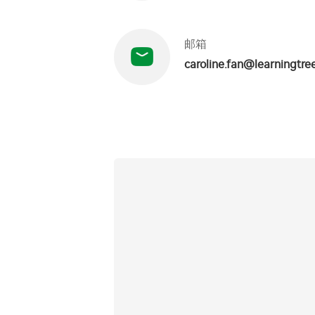
邮箱
caroline.fan@learningtre